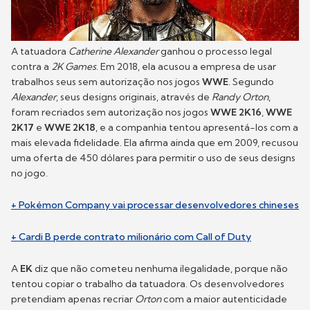
A tatuadora
Catherine Alexander
ganhou o processo legal
contra a
2K Games
. Em 2018, ela acusou a empresa de usar
trabalhos seus sem autorização nos jogos
WWE
. Segundo
Alexander
, seus designs originais, através de
Randy Orton
,
foram recriados sem autorização nos jogos
WWE 2K16
,
WWE
2K17
e
WWE 2K18
, e a companhia tentou apresentá-los com a
mais elevada fidelidade. Ela afirma ainda que em 2009, recusou
uma oferta de 450 dólares para permitir o uso de seus designs
no jogo.
+ Pokémon Company vai processar desenvolvedores chineses
+ Cardi B perde contrato milionário com Call of Duty
A
EK
diz que não cometeu nenhuma ilegalidade, porque não
tentou copiar o trabalho da tatuadora. Os desenvolvedores
pretendiam apenas recriar
Orton
com a maior autenticidade