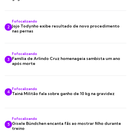
Fofocalizando
Jojo Todynho exibe resultado de novo procedimento
2
nas pernas
Fofocalizando
Família de Arlindo Cruz homenageia sambista um ano
3
após morte
Fofocalizando
4
Tainá Militão fala sobre ganho de 10 kg na gravidez
Fofocalizando
Gisele Bündchen encanta fãs ao mostrar filho durante
5
treino