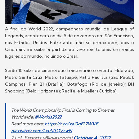
A final do World 2022, campeonato mundial de League of
Legends, acontecerá no dia 5 de novembro em São Francisco,
nos Estados Unidos. Entretanto, não se preocupem, pois o
Cinemark irá exibir a partida ao vivo nas telonas em vários
lugares do mundo, incluindo o Brasil.
Serão 10 salas de cinema que transmitirão o evento: Eldorado,
Metrô Santa Cruz, Metrô Tatuapé, Pátio Paulista (São Paulo);
Campinas; Pier 21 (Brasília); Botafogo (Rio de Janeiro); BH
Shopping (Belo Horizonte); Recife; e Mueller (Curitiba).
The World Championship Final is Coming to Cinemas
Worldwide!
#Worlds2022
Read more here:
https://t.co/xaOqEL7WVE
pic.twitter.com/LcuMtQVzwN
? LoL Esports (@lolesports)
October 4, 2022