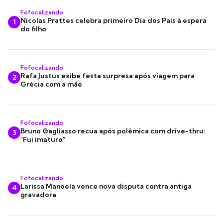
Fofocalizando
Nicolas Prattes celebra primeiro Dia dos Pais à espera
1
do filho
Fofocalizando
Rafa Justus exibe festa surpresa após viagem para
2
Grécia com a mãe
Fofocalizando
Bruno Gagliasso recua após polêmica com drive-thru:
3
"Fui imaturo"
Fofocalizando
Larissa Manoela vence nova disputa contra antiga
4
gravadora