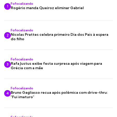
Fofocalizando
1
Rogério manda Queiroz eliminar Gabriel
Fofocalizando
Nicolas Prattes celebra primeiro Dia dos Pais à espera
2
do filho
Fofocalizando
Rafa Justus exibe festa surpresa após viagem para
3
Grécia com a mãe
Fofocalizando
Bruno Gagliasso recua após polêmica com drive-thru:
4
"Fui imaturo"