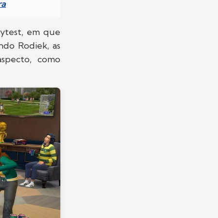
ra
aytest, em que
ndo Rodiek, as
 aspecto, como