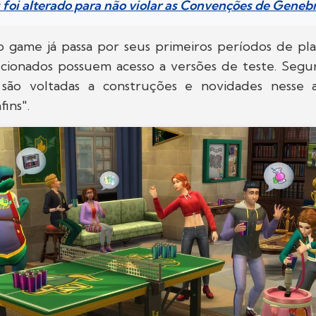
foi alterado para não violar as Convenções de Geneb
 o game já passa por seus primeiros períodos de pl
ecionados possuem acesso a versões de teste. Segu
is são voltadas a construções e novidades nesse
fins".