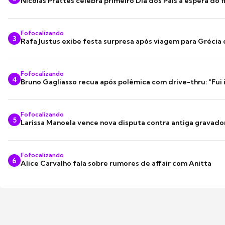
Nicolas Prattes celebra primeiro Dia dos Pais à espera do f
Fofocalizando
3
Rafa Justus exibe festa surpresa após viagem para Grécia
Fofocalizando
4
Bruno Gagliasso recua após polêmica com drive-thru: "Fui
Fofocalizando
5
Larissa Manoela vence nova disputa contra antiga gravado
Fofocalizando
6
Alice Carvalho fala sobre rumores de affair com Anitta