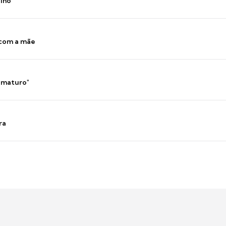
ilho
 com a mãe
 imaturo"
ra