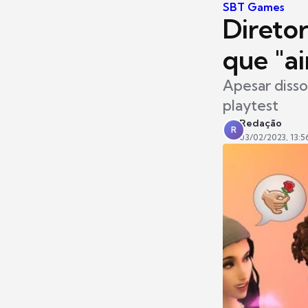
SBT Games
Direto
que "ai
Apesar disso
playtest
Redação
R
03/02/2023, 13:5