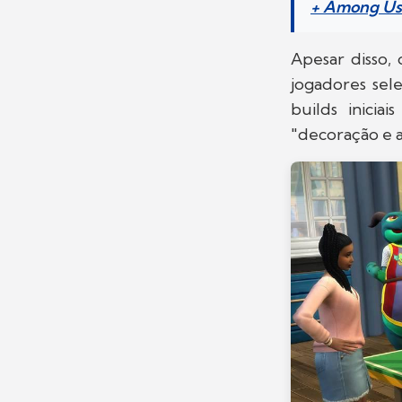
+ Among Us 
Apesar disso,
jogadores sel
builds inicia
"decoração e a