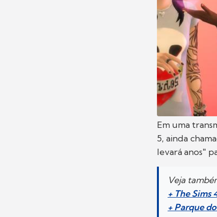
Em uma transm
5, ainda cham
levará anos" pa
Veja també
+ The Sims 
+ Parque do 