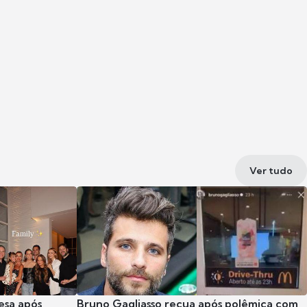
Ver tudo
esa após
Bruno Gagliasso recua após polêmica com