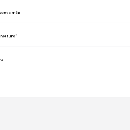
 com a mãe
 imaturo"
ra