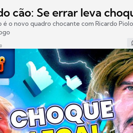
do cão: Se errar leva choq
o é o novo quadro chocante com Ricardo Piol
logo
40