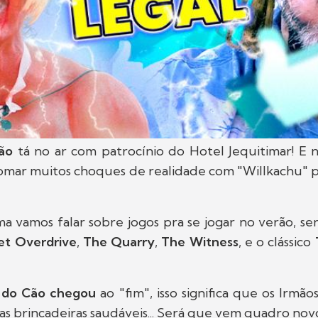
ão
tá no ar com patrocínio do Hotel Jequitimar! E 
tomar muitos choques de realidade com "Willkachu"
a vamos falar sobre jogos pra se jogar no verão, se
et Overdrive
,
The Quarry
,
The Witness
, e o clássico
 do Cão chegou
ao "fim", isso significa que os Irmão
vas brincadeiras saudáveis... Será que vem quadro nov