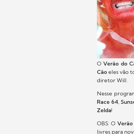
O
Verão do C
Cão
eles vão 
diretor Will.
Nesse program
Race 64
,
Suns
Zelda
!
OBS: O
Verão
livres para no