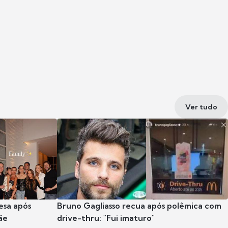
Ver tudo
esa após
Bruno Gagliasso recua após polêmica com
ãe
drive-thru: "Fui imaturo"