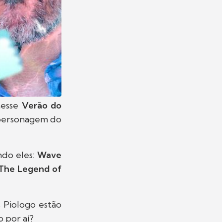
nesse
Verão do
 personagem do
ndo eles:
Wave
The Legend of
s Piologo estão
o por aí?