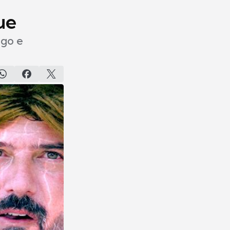
ue
ogo e