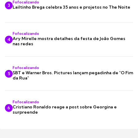
Fofocalizando
3
Lailtinho Brega celebra 35 anos e projetos no The Noite
Fofocalizando
Ary Mirelle mostra detalhes da festa de João Gomes
4
nas redes
Fofocalizando
SBT e Warner Bros. Pictures lançam pegadinha de "O Fim
5
da Rua"
Fofocalizando
Cristiano Ronaldo reage a post sobre Georgina e
6
surpreende