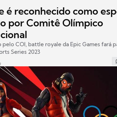
te é reconhecido como esp
co por Comitê Olímpico
cional
pelo COI, battle royale da Epic Games fará p
rts Series 2023
2