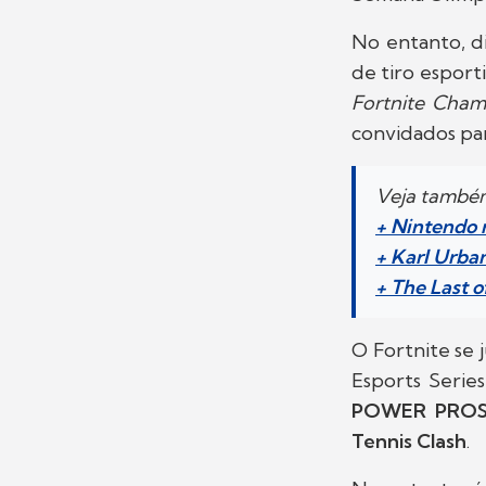
No entanto, d
de tiro esport
Fortnite Cham
convidados par
Veja també
+ Nintendo 
+ Karl Urba
+ The Last 
O Fortnite se
Esports Serie
POWER PRO
Tennis Clash
.