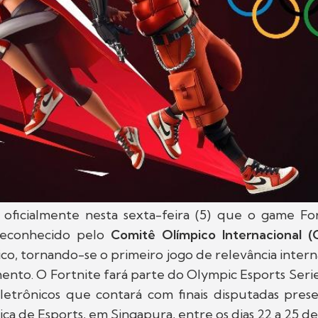
 oficialmente nesta sexta-feira (5) que o game For
reconhecido pelo
Comitê Olímpico Internacional (
co, tornando-se o primeiro jogo de relevância intern
ento. O Fortnite fará parte do Olympic Esports Seri
letrônicos que contará com finais disputadas pres
a de Esports, em Singapura, entre os dias 22 a 25 de