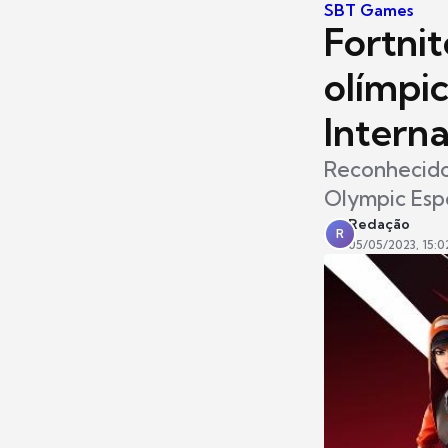
SBT Games
Fortni
olímpi
Interna
Reconhecido 
Olympic Espo
Redação
R
05/05/2023, 15:0