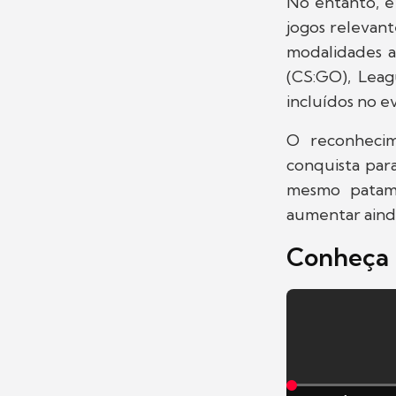
No entanto, é
jogos relevan
modalidades a
(CS:GO), Leag
incluídos no e
O reconheci
conquista par
mesmo patama
aumentar aind
Conheça 