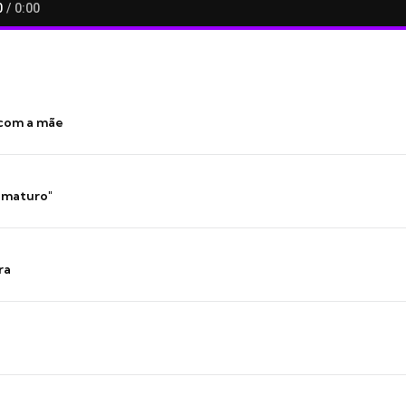
 com a mãe
 imaturo"
ra