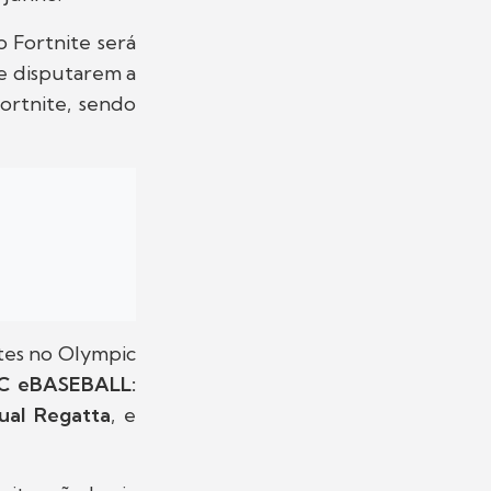
 Fortnite será
ue disputarem a
ortnite, sendo
tes no Olympic
C eBASEBALL:
ual Regatta
, e