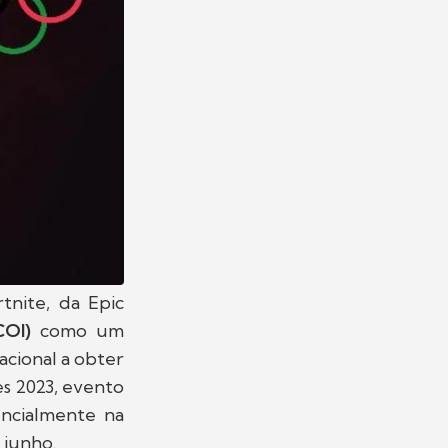
tnite, da Epic
COI)
como um
acional a obter
es 2023, evento
encialmente na
 junho.