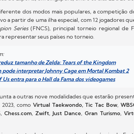
iferente dos modos mais populares, a competição do
ivo a partir de uma ilha especial, com 12 jogadores q
pion Series
(FNCS), principal torneio regional de F
a representar seus países no torneio.
m:
reduz tamanho de Zelda: Tears of the Kingdom
n pode interpretar Johnny Cage em Mortal Kombat 2
of Us entra para o Hall da Fama dos videogames
 junta a outras nove modalidades que estarão presen
s 2023, como
Virtual Taekwondo,
Tic Tac Bow
,
WBS
S
,
Chess.com
,
Zwift
,
Just Dance
,
Gran Turismo
,
Virt