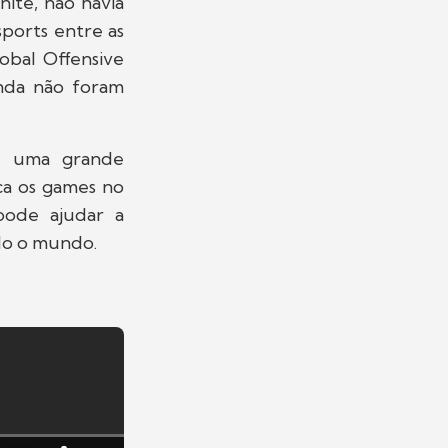
ite, não havia
ports entre as
obal Offensive
inda não foram
é uma grande
ca os games no
pode ajudar a
do o mundo.