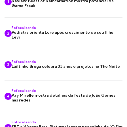
Review: Beast of Reincarnation mostra potencial da
1
Game Freak
Fofocalizando
Pediatra orienta Lore após crescimento de seu filho,
2
Levi
Fofocalizando
3
Lailtinho Brega celebra 35 anos e projetos no The Noite
Fofocalizando
Ary Mirelle mostra detalhes da festa de João Gomes
4
nas redes
Fofocalizando
SBT e Warner Bros. Pictures lançam pegadinha de "O Fim