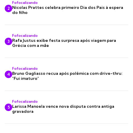
Fofocalizando
Nicolas Prattes celebra primeiro Dia dos Pais à espera
2
do filho
Fofocalizando
Rafa Justus exibe festa surpresa após viagem para
3
Grécia com a mãe
Fofocalizando
Bruno Gagliasso recua após polêmica com drive-thru:
4
"Fui imaturo"
Fofocalizando
Larissa Manoela vence nova disputa contra antiga
5
gravadora