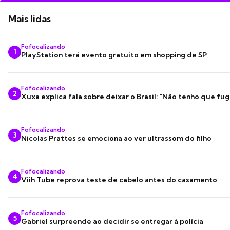
Mais lidas
Fofocalizando
1
PlayStation terá evento gratuito em shopping de SP
Fofocalizando
2
Xuxa explica fala sobre deixar o Brasil: "Não tenho que fug
Fofocalizando
3
Nicolas Prattes se emociona ao ver ultrassom do filho
Fofocalizando
4
Viih Tube reprova teste de cabelo antes do casamento
Fofocalizando
5
Gabriel surpreende ao decidir se entregar à polícia