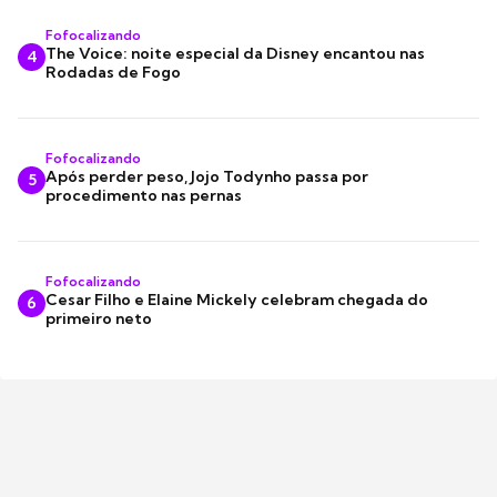
Fofocalizando
The Voice: noite especial da Disney encantou nas
4
Rodadas de Fogo
Fofocalizando
Após perder peso, Jojo Todynho passa por
5
procedimento nas pernas
Fofocalizando
Cesar Filho e Elaine Mickely celebram chegada do
6
primeiro neto