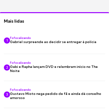
Mais lidas
Fofocalizando
1
Gabriel surpreende ao decidir se entregar à polícia
Fofocalizando
Gabi e Rapha lançam DVD e relembram início no The
2
Noite
Fofocalizando
Gustavo Mioto nega pedido de fã e ainda dá conselho
3
amoroso