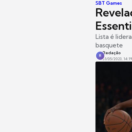
SBT Games
Revelad
Essenti
Lista é lide
basquete
Redação
R
31/05/2023, 14:1