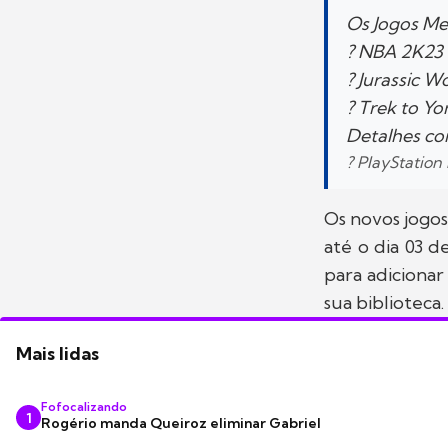
Os Jogos Men
? NBA 2K23
? Jurassic W
? Trek to Yo
Detalhes co
? PlayStation
Os novos jogos
até o dia 03 d
para adicionar
sua biblioteca.
Mais lidas
Fofocalizando
1
Rogério manda Queiroz eliminar Gabriel