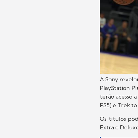
A Sony revelou
PlayStation P
terão acesso a
PS5) e Trek to
Os títulos pod
Extra e Deluxe