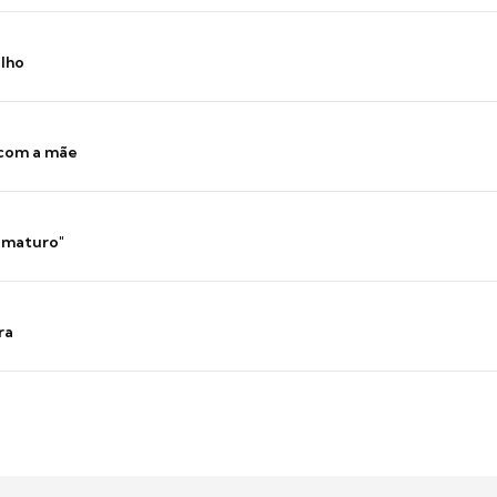
ilho
 com a mãe
 imaturo"
ra