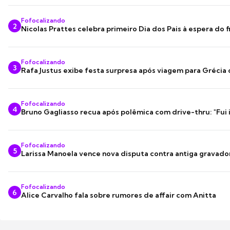
Fofocalizando
2
Nicolas Prattes celebra primeiro Dia dos Pais à espera do f
Fofocalizando
3
Rafa Justus exibe festa surpresa após viagem para Grécia
Fofocalizando
4
Bruno Gagliasso recua após polêmica com drive-thru: "Fui
Fofocalizando
5
Larissa Manoela vence nova disputa contra antiga gravado
Fofocalizando
6
Alice Carvalho fala sobre rumores de affair com Anitta