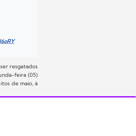
rJ6oRY
 ser resgatados
unda-feira (05)
itos de maio, à