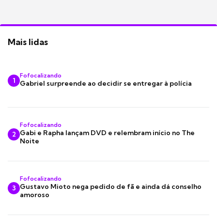
Mais lidas
Fofocalizando
1
Gabriel surpreende ao decidir se entregar à polícia
Fofocalizando
Gabi e Rapha lançam DVD e relembram início no The
2
Noite
Fofocalizando
Gustavo Mioto nega pedido de fã e ainda dá conselho
3
amoroso