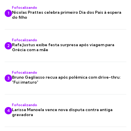
Fofocalizando
Nicolas Prattes celebra primeiro Dia dos Pais à espera
1
do filho
Fofocalizando
Rafa Justus exibe festa surpresa após viagem para
2
Grécia com a mãe
Fofocalizando
Bruno Gagliasso recua após polêmica com drive-thru:
3
"Fui imaturo"
Fofocalizando
Larissa Manoela vence nova disputa contra antiga
4
gravadora