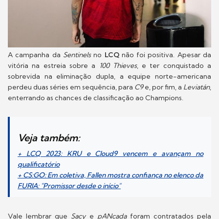
A campanha da
Sentinels
no
LCQ
não foi positiva. Apesar da
vitória na estreia sobre a
100 Thieves
, e ter conquistado a
sobrevida na eliminação dupla, a equipe norte-americana
perdeu duas séries em sequência, para
C9
e, por fim, a
Leviatán
,
enterrando as chances de classificação ao Champions.
Veja também:
+ LCQ 2023: KRU e Cloud9 vencem e avançam no
qualificatório
+ CS:GO: Em coletiva, Fallen mostra confiança no elenco da
FURIA: "Promissor desde o início"
Vale lembrar que
Sacy
e
pANcada
foram contratados pela