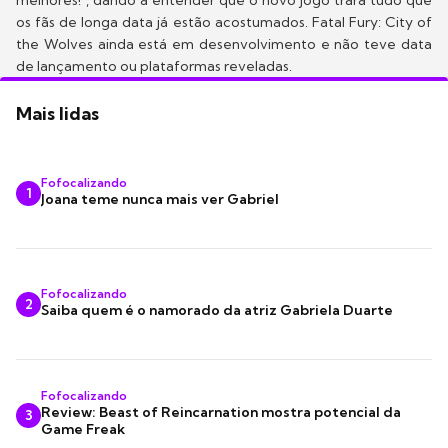
melhores!", dando a entender que o novo jogo trará tudo que
os fãs de longa data já estão acostumados. Fatal Fury: City of
the Wolves ainda está em desenvolvimento e não teve data
de lançamento ou plataformas reveladas.
Mais lidas
Fofocalizando
1
Joana teme nunca mais ver Gabriel
Fofocalizando
2
Saiba quem é o namorado da atriz Gabriela Duarte
Fofocalizando
Review: Beast of Reincarnation mostra potencial da
3
Game Freak