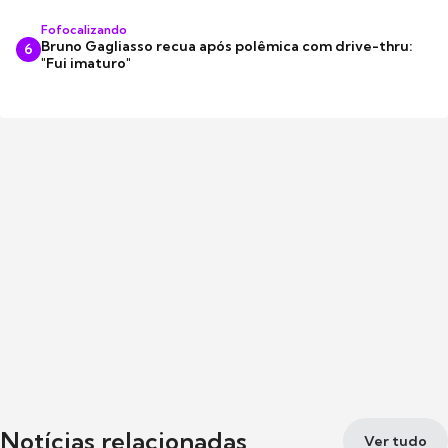
Fofocalizando
Bruno Gagliasso recua após polêmica com drive-thru:
6
"Fui imaturo"
Notícias relacionadas
Ver tudo