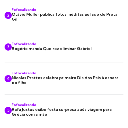
Fofocalizando
Otávio Muller publica fotos inéditas ao lado de Preta
2
Gil
Fofocalizando
3
Rogério manda Queiroz eliminar Gabriel
Fofocalizando
Nicolas Prattes celebra primeiro Dia dos Pais à espera
4
do filho
Fofocalizando
Rafa Justus exibe festa surpresa após viagem para
5
Grécia com a mãe