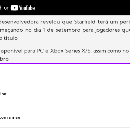
 desenvolvedora revelou que Starfield terá um per
omeçando no dia 1 de setembro para jogadores qu
 título.
 disponível para PC e Xbox Series X/S, assim como n
bro.
ilho
 com a mãe