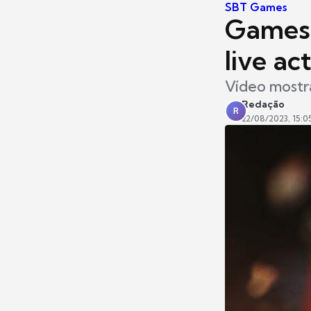
SBT Games
Gamesc
live a
Vídeo mostr
Redação
R
22/08/2023, 15:0