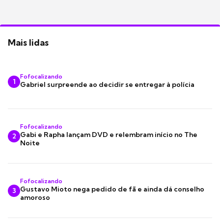
Mais lidas
Fofocalizando
1
Gabriel surpreende ao decidir se entregar à polícia
Fofocalizando
Gabi e Rapha lançam DVD e relembram início no The
2
Noite
Fofocalizando
Gustavo Mioto nega pedido de fã e ainda dá conselho
3
amoroso