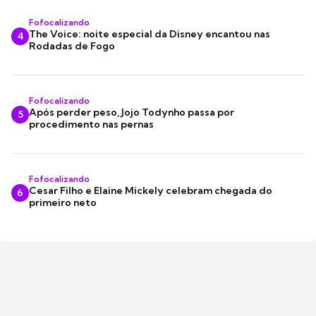
Fofocalizando
The Voice: noite especial da Disney encantou nas
4
Rodadas de Fogo
Fofocalizando
Após perder peso, Jojo Todynho passa por
5
procedimento nas pernas
Fofocalizando
Cesar Filho e Elaine Mickely celebram chegada do
6
primeiro neto