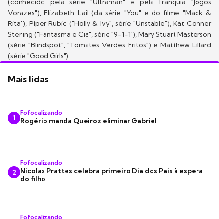
(conhecido pela série "Ultraman" e pela franquia "Jogos
Vorazes"), Elizabeth Lail (da série "You" e do filme "Mack &
Rita"), Piper Rubio ("Holly & Ivy", série "Unstable"), Kat Conner
Sterling ("Fantasma e Cia", série "9-1-1"), Mary Stuart Masterson
(série "Blindspot", "Tomates Verdes Fritos") e Matthew Lillard
(série "Good Girls").
Mais lidas
Fofocalizando
1
Rogério manda Queiroz eliminar Gabriel
Fofocalizando
Nicolas Prattes celebra primeiro Dia dos Pais à espera
2
do filho
Fofocalizando