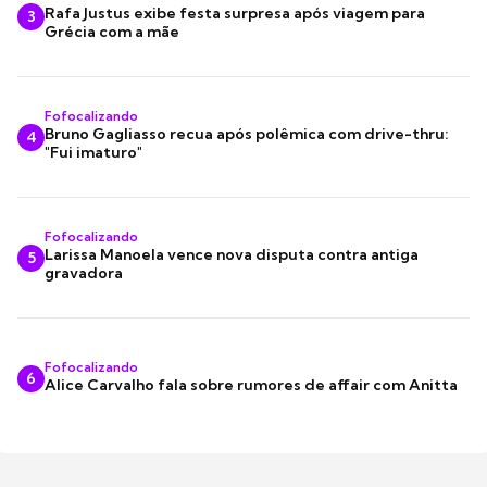
Rafa Justus exibe festa surpresa após viagem para
3
Grécia com a mãe
Fofocalizando
Bruno Gagliasso recua após polêmica com drive-thru:
4
"Fui imaturo"
Fofocalizando
Larissa Manoela vence nova disputa contra antiga
5
gravadora
Fofocalizando
6
Alice Carvalho fala sobre rumores de affair com Anitta