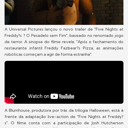
A Universal Pictures lançou o novo trailer de "Five Nights at
Freddy?s ? O Pesadelo sem Fim", baseado no renomado jogo
de terror. A sinopse do filme revela: "Após o fechamento do
restaurante infantil Freddy Fazbear?s Pizza, as animações
robóticas começam a agir de forma estranha".
A Blumhouse, produtora por trás da trilogia Halloween, está à
frente da adaptação live-action de "Five Nights at Freddy?
s". O filme conta com a participação de Josh Hutcherson