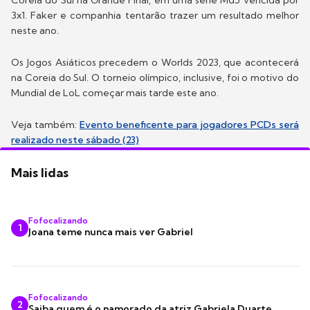
Coreia do Sul na Grande Final, em uma série Md5 vencida por
3x1. Faker e companhia tentarão trazer um resultado melhor
neste ano.
Os Jogos Asiáticos precedem o Worlds 2023, que acontecerá
na Coreia do Sul. O torneio olímpico, inclusive, foi o motivo do
Mundial de LoL começar mais tarde este ano.
Veja também:
Evento beneficente para jogadores PCDs será
realizado neste sábado (23)
Mais lidas
Fofocalizando
1
Joana teme nunca mais ver Gabriel
Fofocalizando
2
Saiba quem é o namorado da atriz Gabriela Duarte