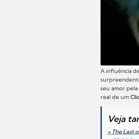
A influência d
surpreendente
seu amor pela
real de um
Cli
Veja t
+ The Last o