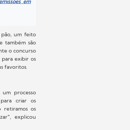
demissões em
 pão, um feito
ue também são
ante o concurso
para exibir os
s favoritos.
o um processo
para criar os
 retiramos os
zar", explicou