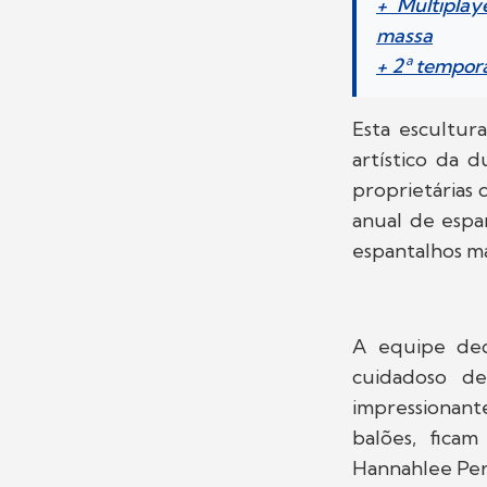
+ Multipla
massa
+ 2ª tempora
Esta escultur
artístico da 
proprietárias 
anual de espa
espantalhos ma
A equipe ded
cuidadoso de
impressionan
balões, ficam
Hannahlee Per