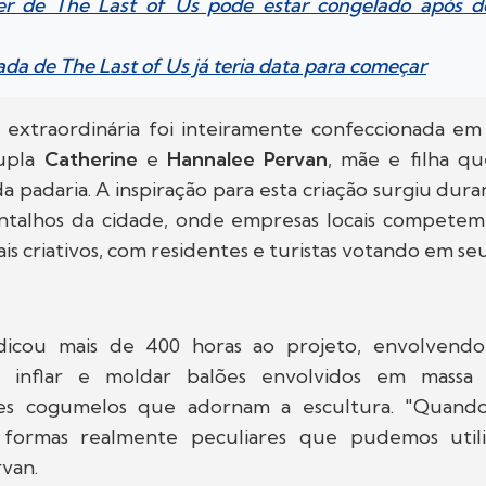
yer de The Last of Us pode estar congelado após 
da de The Last of Us já teria data para começar
a extraordinária foi inteiramente confeccionada em
dupla
Catherine
e
Hannalee Pervan
, mãe e filha q
da padaria. A inspiração para esta criação surgiu dur
ntalhos da cidade, onde empresas locais competem 
is criativos, com residentes e turistas votando em seu
icou mais de 400 horas ao projeto, envolvend
 inflar e moldar balões envolvidos em massa 
tes cogumelos que adornam a escultura. "Quando
 formas realmente peculiares que pudemos utili
van.