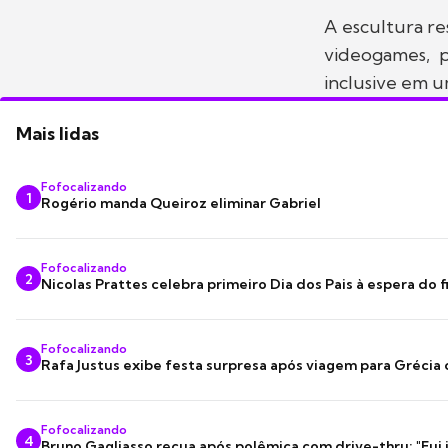
A escultura re
videogames, p
inclusive em u
Mais lidas
Fofocalizando
1
Rogério manda Queiroz eliminar Gabriel
Fofocalizando
2
Nicolas Prattes celebra primeiro Dia dos Pais à espera do f
Fofocalizando
3
Rafa Justus exibe festa surpresa após viagem para Grécia
Fofocalizando
4
Bruno Gagliasso recua após polêmica com drive-thru: "Fui