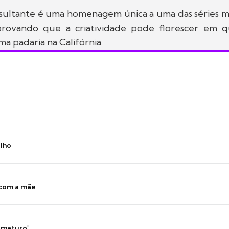
sultante é uma homenagem única a uma das séries ma
rovando que a criatividade pode florescer em q
ma padaria na Califórnia.
ilho
 com a mãe
 imaturo"