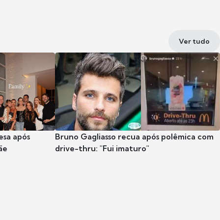
Ver tudo
esa após
Bruno Gagliasso recua após polêmica com
ãe
drive-thru: "Fui imaturo"