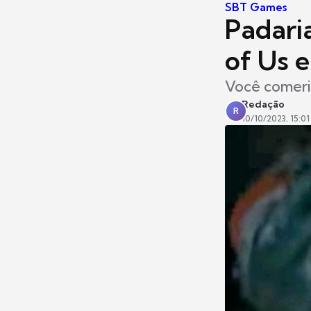
SBT Games
Padari
of Us e
Você comeri
Redação
R
10/10/2023, 15:01