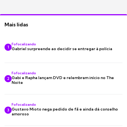
Mais lidas
Fofocalizando
1
Gabriel surpreende ao decidir se entregar à polícia
Fofocalizando
Gabi e Rapha lançam DVD e relembram início no The
2
Noite
Fofocalizando
Gustavo Mioto nega pedido de fã e ainda dá conselho
3
amoroso