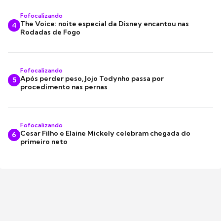
Fofocalizando
The Voice: noite especial da Disney encantou nas
4
Rodadas de Fogo
Fofocalizando
Após perder peso, Jojo Todynho passa por
5
procedimento nas pernas
Fofocalizando
Cesar Filho e Elaine Mickely celebram chegada do
6
primeiro neto