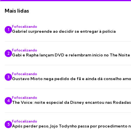
Mais lidas
Fofocalizando
1
Gabriel surpreende ao decidir se entregar à polícia
Fofocalizando
2
Gabi e Rapha lançam DVD e relembram início no The Noite
Fofocalizando
3
Gustavo Mioto nega pedido de fã e ainda dá conselho am
Fofocalizando
4
The Voice: noite especial da Disney encantou nas Rodada
Fofocalizando
5
Após perder peso, Jojo Todynho passa por procedimento n