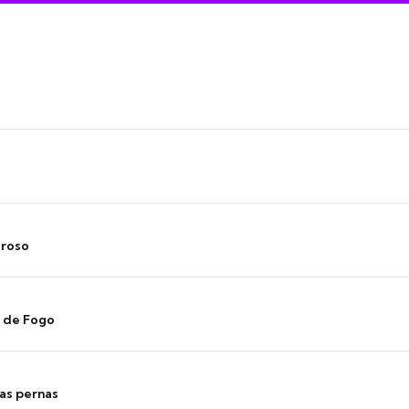
oroso
s de Fogo
as pernas