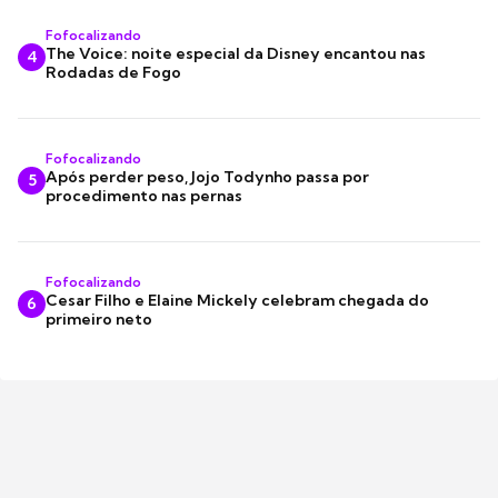
Fofocalizando
The Voice: noite especial da Disney encantou nas
4
Rodadas de Fogo
Fofocalizando
Após perder peso, Jojo Todynho passa por
5
procedimento nas pernas
Fofocalizando
Cesar Filho e Elaine Mickely celebram chegada do
6
primeiro neto