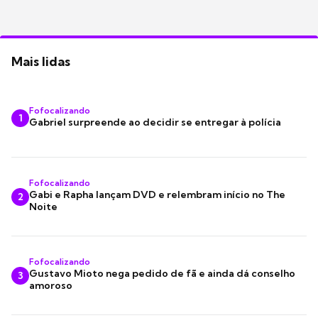
Mais lidas
Fofocalizando
1
Gabriel surpreende ao decidir se entregar à polícia
Fofocalizando
Gabi e Rapha lançam DVD e relembram início no The
2
Noite
Fofocalizando
Gustavo Mioto nega pedido de fã e ainda dá conselho
3
amoroso