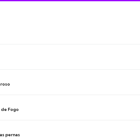
oroso
s de Fogo
as pernas