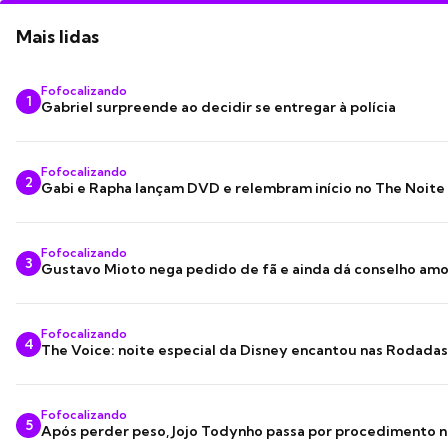
Mais lidas
Fofocalizando
1
Gabriel surpreende ao decidir se entregar à polícia
Fofocalizando
2
Gabi e Rapha lançam DVD e relembram início no The Noite
Fofocalizando
3
Gustavo Mioto nega pedido de fã e ainda dá conselho am
Fofocalizando
4
The Voice: noite especial da Disney encantou nas Rodada
Fofocalizando
5
Após perder peso, Jojo Todynho passa por procedimento n