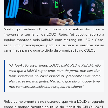
Nesta quinta-feira (11), em rodada de entrevistas com a
imprensa, o top laner da LOUD, Robo, foi questionado se a
equipe montada pela KaBuM!, com Malrang ex-LEC e Ceos,
seria uma preocupação para ele e para a verduxa nessa
caminhada para o quarto título da organização no CBLOL.
"O Top4 são esses times, LOUD, paiN, RED e KaBuM!, não
acho que a KBM é super time, nem de perto, mas eles têm
bons jogadores no nível individual, precisamos ver como
eles vão se encaixar juntos. Não acho que são um super time,
mas com certeza estão entre os quatro melhores"
Robo complementa ainda dizendo que vê a LOUD chegando
como a grande favorita ao título do 1º split do CBLOL 2024,