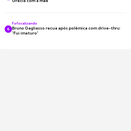
Grécia com a mãe
Fofocalizando
Bruno Gagliasso recua após polêmica com drive-thru:
6
"Fui imaturo"