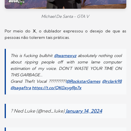
Michael De Santa - GTA V
Por meio do
X
, o dublador expressou o desejo de que as
pessoas não tolerem tais práticas.
This is fucking bullshit
@wamexyz
absolutely nothing cool
about ripping people off with some lame computer
estimation of my voice. DON'T WASTE YOUR TIME ON
THIS GARBAGE...
Grand Theft Vocal ??????????
@RockstarGames
@rclark98
@sagaftra
https://t.co/QKGxygRp7x
? Ned Luke (@ned_luke)
January 14, 2024