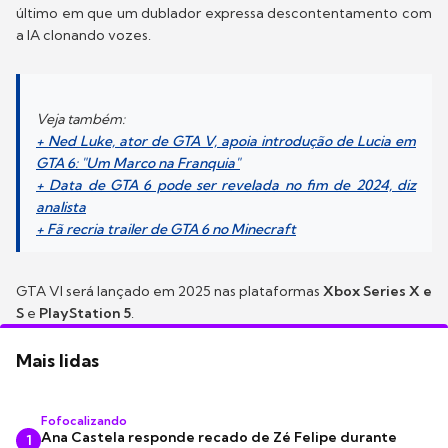
último em que um dublador expressa descontentamento com
a IA clonando vozes.
Veja também:
+ Ned Luke, ator de GTA V, apoia introdução de Lucia em
GTA 6: "Um Marco na Franquia"
+ Data de GTA 6 pode ser revelada no fim de 2024, diz
analista
+ Fã recria trailer de GTA 6 no Minecraft
GTA VI será lançado em 2025 nas plataformas
Xbox Series X
e
S
e
PlayStation 5
.
Mais lidas
Fofocalizando
Ana Castela responde recado de Zé Felipe durante
1