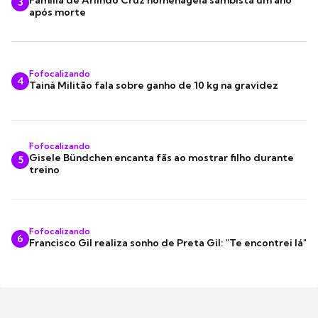
Família de Arlindo Cruz homenageia sambista um ano
3
após morte
Fofocalizando
4
Tainá Militão fala sobre ganho de 10 kg na gravidez
Fofocalizando
Gisele Bündchen encanta fãs ao mostrar filho durante
5
treino
Fofocalizando
6
Francisco Gil realiza sonho de Preta Gil: "Te encontrei lá"