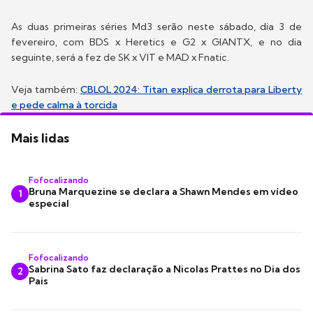
As duas primeiras séries Md3 serão neste sábado, dia 3 de
fevereiro, com BDS x Heretics e G2 x GIANTX, e no dia
seguinte, será a fez de SK x VIT e MAD x Fnatic.
Veja também:
CBLOL 2024: Titan explica derrota para Liberty
e pede calma à torcida
Mais lidas
Fofocalizando
Bruna Marquezine se declara a Shawn Mendes em vídeo
1
especial
Fofocalizando
Sabrina Sato faz declaração a Nicolas Prattes no Dia dos
2
Pais