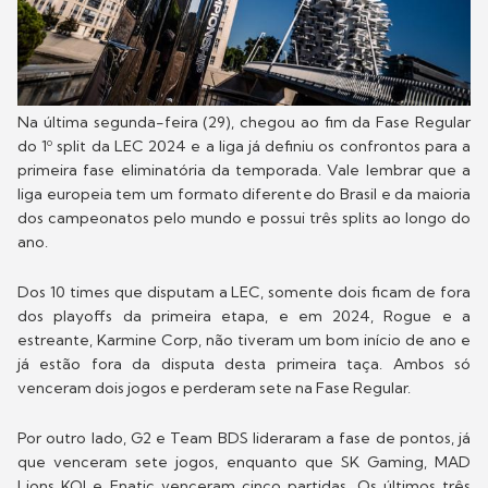
Na última segunda-feira (29), chegou ao fim da Fase Regular
do 1º split da LEC 2024 e a liga já definiu os confrontos para a
primeira fase eliminatória da temporada. Vale lembrar que a
liga europeia tem um formato diferente do Brasil e da maioria
dos campeonatos pelo mundo e possui três splits ao longo do
ano.
Dos 10 times que disputam a LEC, somente dois ficam de fora
dos playoffs da primeira etapa, e em 2024, Rogue e a
estreante, Karmine Corp, não tiveram um bom início de ano e
já estão fora da disputa desta primeira taça. Ambos só
venceram dois jogos e perderam sete na Fase Regular.
Por outro lado, G2 e Team BDS lideraram a fase de pontos, já
que venceram sete jogos, enquanto que SK Gaming, MAD
Lions KOI e Fnatic venceram cinco partidas. Os últimos três