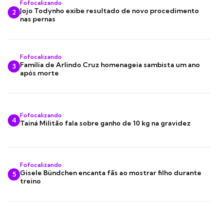
Fofocalizando
Jojo Todynho exibe resultado de novo procedimento
2
nas pernas
Fofocalizando
Família de Arlindo Cruz homenageia sambista um ano
3
após morte
Fofocalizando
4
Tainá Militão fala sobre ganho de 10 kg na gravidez
Fofocalizando
Gisele Bündchen encanta fãs ao mostrar filho durante
5
treino