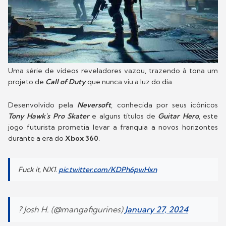
Uma série de vídeos reveladores vazou, trazendo à tona um
projeto de
Call of Duty
que nunca viu a luz do dia.
Desenvolvido pela
Neversoft
, conhecida por seus icônicos
Tony Hawk's Pro Skater
e alguns títulos de
Guitar Hero
, este
jogo futurista prometia levar a franquia a novos horizontes
durante a era do
Xbox 360
.
Fuck it, NX1.
pic.twitter.com/KDPh6pwHxn
? Josh H. (@mangafigurines)
January 27, 2024