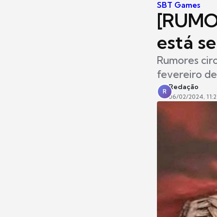
SBT Games
[RUMOR
está s
Rumores cir
fevereiro d
Redação
R
06/02/2024, 11:2