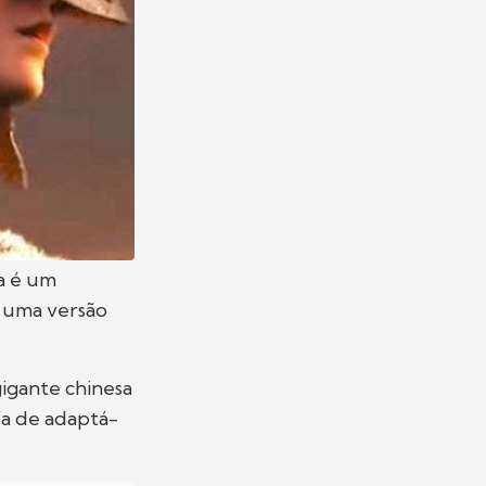
da é um
: uma versão
 gigante chinesa
fa de adaptá-