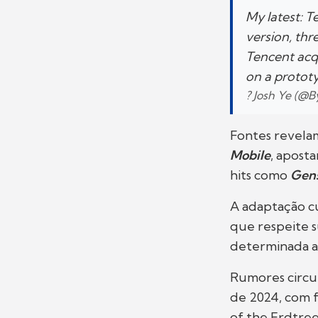
My latest: T
version, thre
Tencent acqu
on a prototy
? Josh Ye (@
Fontes revela
Mobile
, apost
hits como
Gens
A adaptação c
que respeite s
determinada a 
Rumores circu
de 2024, com 
of the Erdtree