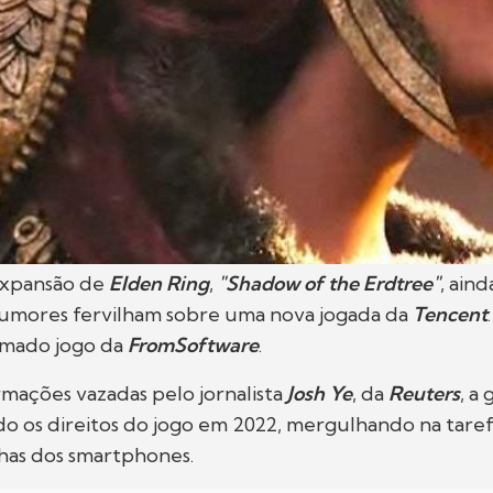
expansão de
Elden Ring
,
"Shadow of the Erdtree"
, ain
rumores fervilham sobre uma nova jogada da
Tencent
amado jogo da
FromSoftware
.
mações vazadas pelo jornalista
Josh Ye
, da
Reuters
, a
do os direitos do jogo em 2022, mergulhando na tare
inhas dos smartphones.