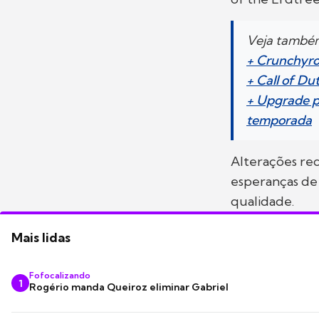
Veja també
+ Crunchyro
+ Call of Du
+ Upgrade p
temporada
Alterações re
esperanças de 
qualidade.
Mais lidas
Fofocalizando
1
Rogério manda Queiroz eliminar Gabriel