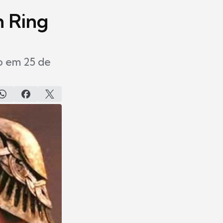
n Ring
o em 25 de