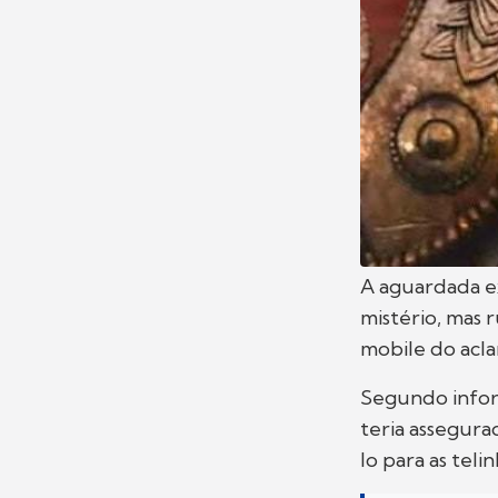
A aguardada 
mistério, mas 
mobile do acl
Segundo infor
teria assegura
lo para as tel