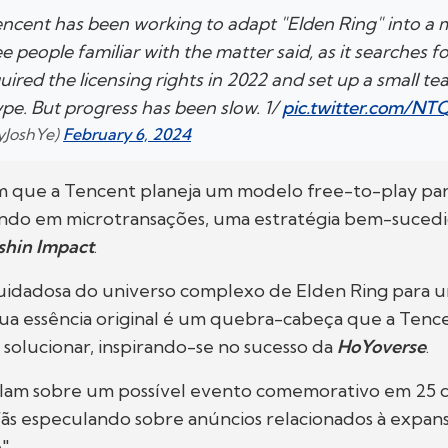
encent has been working to adapt "Elden Ring" into a 
e people familiar with the matter said, as it searches fo
ired the licensing rights in 2022 and set up a small t
pe. But progress has been slow. 1/
pic.twitter.com/NT
ByJoshYe)
February 6, 2024
m que a Tencent planeja um modelo free-to-play pa
ando em microtransações, uma estratégia bem-sucedi
hin Impact
.
uidadosa do universo complexo de Elden Ring para 
ua essência original é um quebra-cabeça que a Tenc
solucionar, inspirando-se no sucesso da
HoYoverse
.
lam sobre um possível evento comemorativo em 25 d
fãs especulando sobre anúncios relacionados à expa
".