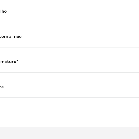
ilho
 com a mãe
 imaturo"
ra