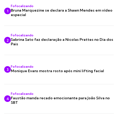
Fofocalizando
Bruna Marquezine se declara a Shawn Mendes em vídeo
1
especial
Fofocalizando
Sabrina Sato faz declaração a Nicolas Prattes no Dia dos
2
Pais
Fofocalizando
3
Monique Evans mostra rosto após mini lifting facial
Fofocalizando
Faustão manda recado emocionante para João Silva no
4
SBT