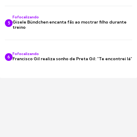
Fofocalizando
Gisele Bündchen encanta fãs ao mostrar filho durante
5
treino
Fofocalizando
6
Francisco Gil realiza sonho de Preta Gil: "Te encontrei lá"