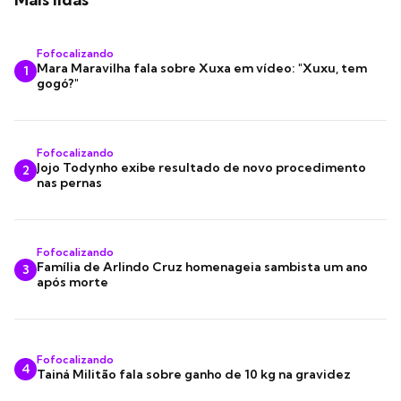
Fofocalizando
Mara Maravilha fala sobre Xuxa em vídeo: "Xuxu, tem
1
gogó?"
Fofocalizando
Jojo Todynho exibe resultado de novo procedimento
2
nas pernas
Fofocalizando
Família de Arlindo Cruz homenageia sambista um ano
3
após morte
Fofocalizando
4
Tainá Militão fala sobre ganho de 10 kg na gravidez