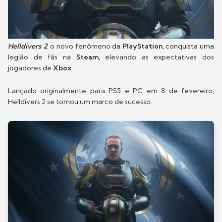
Helldivers 2
, o novo fenômeno da
PlayStation
, conquista uma
legião de fãs na
Steam
, elevando as expectativas dos
jogadores de
Xbox
.
Lançado originalmente para PS5 e PC em 8 de fevereiro,
Helldivers 2 se tornou um marco de sucesso.