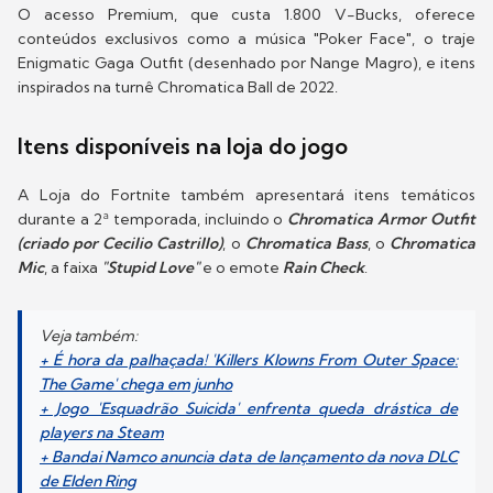
O acesso Premium, que custa 1.800 V-Bucks, oferece
conteúdos exclusivos como a música "Poker Face", o traje
Enigmatic Gaga Outfit (desenhado por Nange Magro), e itens
inspirados na turnê Chromatica Ball de 2022.
Itens disponíveis na loja do jogo
A Loja do Fortnite também apresentará itens temáticos
durante a 2ª temporada, incluindo o
Chromatica Armor Outfit
(criado por Cecilio Castrillo)
, o
Chromatica Bass
, o
Chromatica
Mic
, a faixa
"Stupid Love"
e o emote
Rain Check
.
Veja também:
+ É hora da palhaçada! 'Killers Klowns From Outer Space:
The Game' chega em junho
+ Jogo 'Esquadrão Suicida' enfrenta queda drástica de
players na Steam
+ Bandai Namco anuncia data de lançamento da nova DLC
de Elden Ring