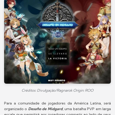
Créditos: Divulgação/Ragnarok Origin: ROO
Para a comunidade de jogadores da América Latina, será
organizado o
Desafio de Midgard
, uma batalha PVP em larga
escala que permitirá aos jogadores competir ao lado de seus