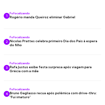
Fofocalizando
1
Rogério manda Queiroz eliminar Gabriel
Fofocalizando
Nicolas Prattes celebra primeiro Dia dos Pais à espera
2
do filho
Fofocalizando
Rafa Justus exibe festa surpresa após viagem para
3
Grécia com a mãe
Fofocalizando
Bruno Gagliasso recua após polêmica com drive-thru:
4
"Fui imaturo"