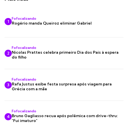
Fofocalizando
1
Rogério manda Queiroz eliminar Gabriel
Fofocalizando
Nicolas Prattes celebra primeiro Dia dos Pais à espera
2
do filho
Fofocalizando
Rafa Justus exibe festa surpresa após viagem para
3
Grécia com a mãe
Fofocalizando
Bruno Gagliasso recua após polêmica com drive-thru:
4
"Fui imaturo"