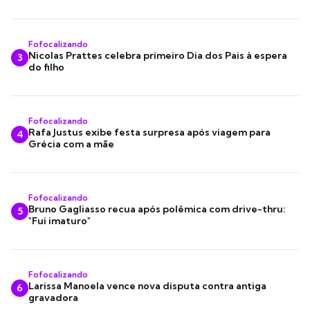
Fofocalizando
Nicolas Prattes celebra primeiro Dia dos Pais à espera
3
do filho
Fofocalizando
Rafa Justus exibe festa surpresa após viagem para
4
Grécia com a mãe
Fofocalizando
Bruno Gagliasso recua após polêmica com drive-thru:
5
"Fui imaturo"
Fofocalizando
Larissa Manoela vence nova disputa contra antiga
6
gravadora