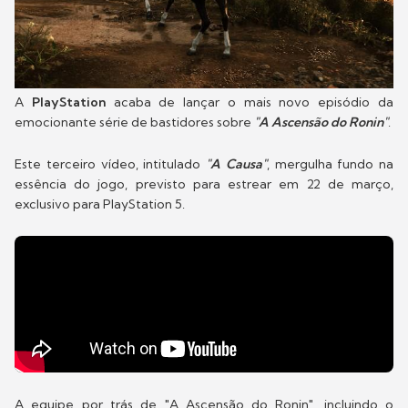
A
PlayStation
acaba de lançar o mais novo episódio da
emocionante série de bastidores sobre
"A Ascensão do Ronin"
.
Este terceiro vídeo, intitulado
"A Causa"
, mergulha fundo na
essência do jogo, previsto para estrear em 22 de março,
exclusivo para PlayStation 5.
A equipe por trás de "A Ascensão do Ronin", incluindo o