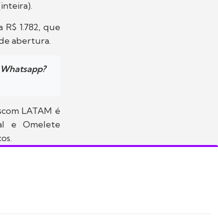
inteira).
 R$ 1.782, que
 de abertura.
u Whatsapp?
mescom LATAM é
al e Omelete
os.