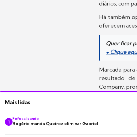
diários, com pa
Há também opç
oferecem aces
Quer ficar 
+ Clique aq
Marcada para 
resultado d
Company, prom
Mais lidas
Fofocalizando
1
Rogério manda Queiroz eliminar Gabriel