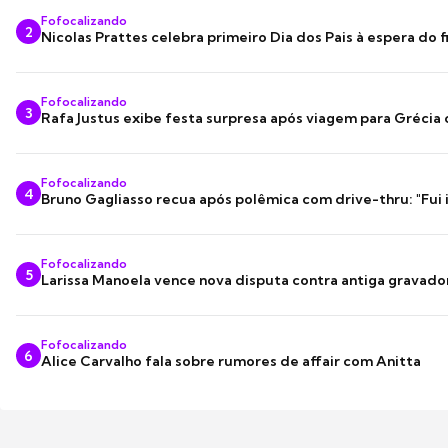
Fofocalizando
2
Nicolas Prattes celebra primeiro Dia dos Pais à espera do f
Fofocalizando
3
Rafa Justus exibe festa surpresa após viagem para Grécia
Fofocalizando
4
Bruno Gagliasso recua após polêmica com drive-thru: "Fui
Fofocalizando
5
Larissa Manoela vence nova disputa contra antiga gravado
Fofocalizando
6
Alice Carvalho fala sobre rumores de affair com Anitta