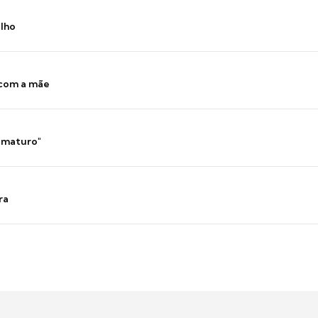
ilho
 com a mãe
 imaturo"
ra