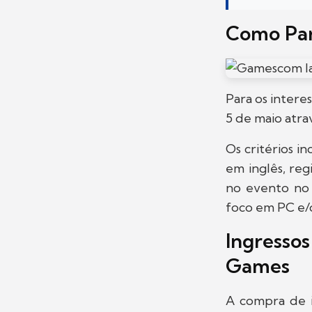
Como Part
Para os intere
5 de maio atra
Os critérios i
em inglês, reg
no evento no 
foco em PC e/o
Ingresso
Games
A compra de in