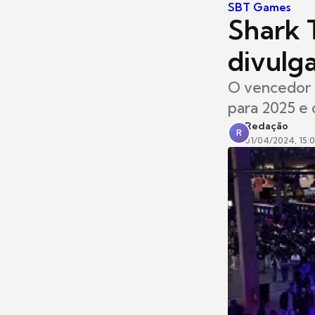
SBT Games
Shark
divulga
O vencedor d
para 2025 e 
Redação
R
01/04/2024, 15: