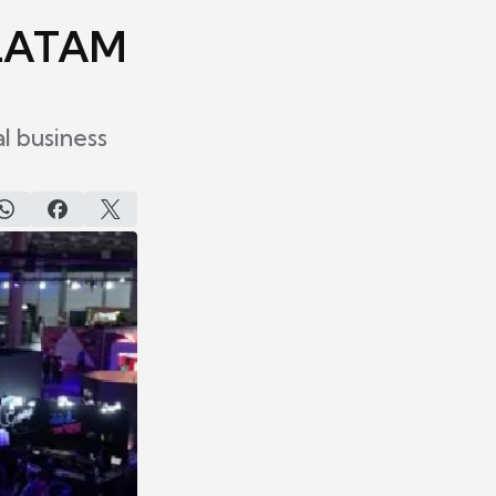
 LATAM
l business