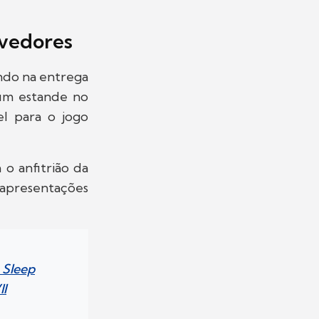
lvedores
ando na entrega
 um estande no
el para o jogo
o anfitrião da
 apresentações
 Sleep
II