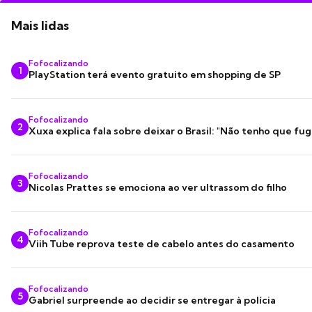
Mais lidas
Fofocalizando
1
PlayStation terá evento gratuito em shopping de SP
Fofocalizando
2
Xuxa explica fala sobre deixar o Brasil: "Não tenho que fug
Fofocalizando
3
Nicolas Prattes se emociona ao ver ultrassom do filho
Fofocalizando
4
Viih Tube reprova teste de cabelo antes do casamento
Fofocalizando
5
Gabriel surpreende ao decidir se entregar à polícia