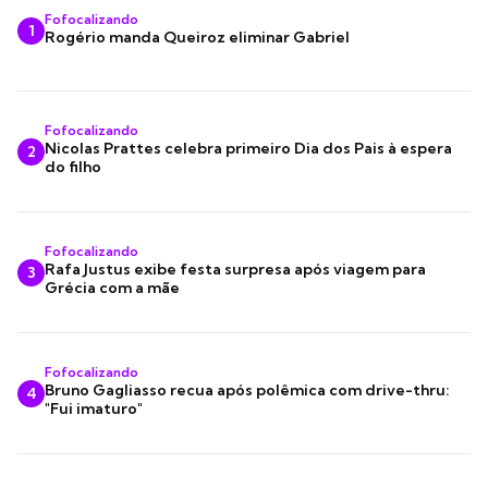
Fofocalizando
1
Rogério manda Queiroz eliminar Gabriel
Fofocalizando
Nicolas Prattes celebra primeiro Dia dos Pais à espera
2
do filho
Fofocalizando
Rafa Justus exibe festa surpresa após viagem para
3
Grécia com a mãe
Fofocalizando
Bruno Gagliasso recua após polêmica com drive-thru:
4
"Fui imaturo"