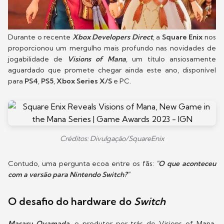
Durante o recente
Xbox Developers Direct
, a
Square Enix
nos
proporcionou um mergulho mais profundo nas novidades de
jogabilidade de
Visions of Mana
, um título ansiosamente
aguardado que promete chegar ainda este ano, disponível
para
PS4
,
PS5
,
Xbox Series X/S
e PC.
Créditos: Divulgação/SquareEnix
Contudo, uma pergunta ecoa entre os fãs:
"O que aconteceu
com a versão para Nintendo Switch?"
O desafio do hardware do
Switch
Masaru Oyamada
, o produtor por trás de Visions of Mana,