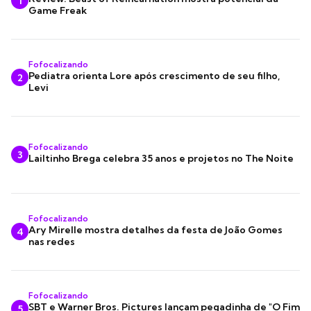
1
Game Freak
Fofocalizando
Pediatra orienta Lore após crescimento de seu filho,
2
Levi
Fofocalizando
3
Lailtinho Brega celebra 35 anos e projetos no The Noite
Fofocalizando
Ary Mirelle mostra detalhes da festa de João Gomes
4
nas redes
Fofocalizando
SBT e Warner Bros. Pictures lançam pegadinha de "O Fim
5