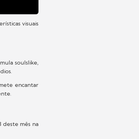
rísticas visuais
ula soulslike,
dios.
omete encantar
ente.
18 deste mês na