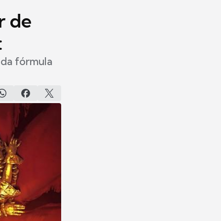
r de
:
ida fórmula