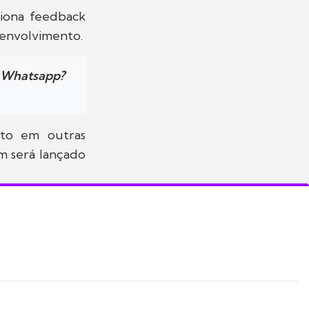
ciona feedback
senvolvimento.
u Whatsapp?
nto em outras
m será lançado