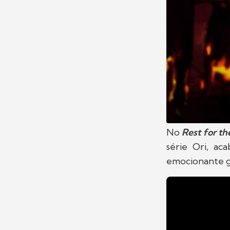
No
Rest for t
série Ori, a
emocionante g