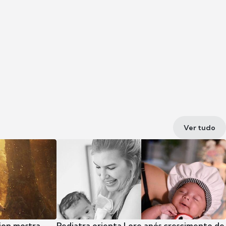
Ver tudo
ion mostra
Pediatra orienta Lore após crescimento de