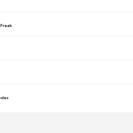
 Freak
edes