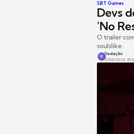
SBT Games
Devs de
'No Res
O trailer c
soulslike.
Redação
R
15/04/2024, 18: