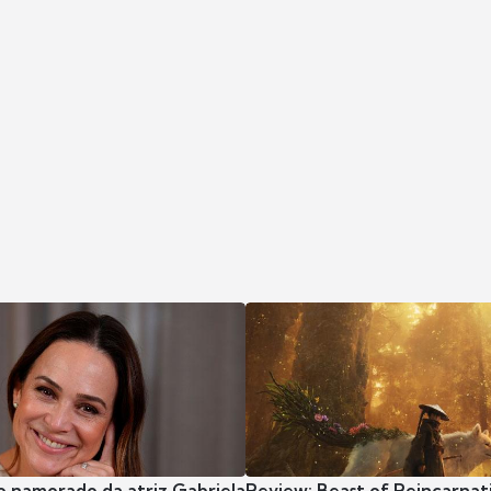
o namorado da atriz Gabriela
Review: Beast of Reincarnat