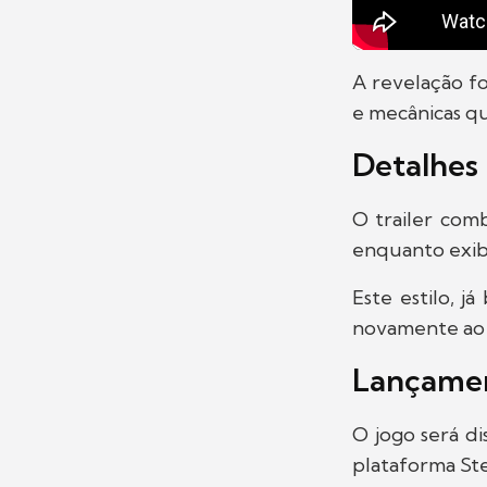
A revelação foi
e mecânicas qu
Detalhes 
O trailer com
enquanto exibe
Este estilo, 
novamente ao t
Lançamen
O jogo será di
plataforma St