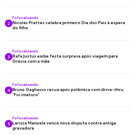
Fofocalizando
Nicolas Prattes celebra primeiro Dia dos Pais à espera
2
do filho
Fofocalizando
Rafa Justus exibe festa surpresa após viagem para
3
Grécia com a mãe
Fofocalizando
Bruno Gagliasso recua após polêmica com drive-thru:
4
"Fui imaturo"
Fofocalizando
Larissa Manoela vence nova disputa contra antiga
5
gravadora