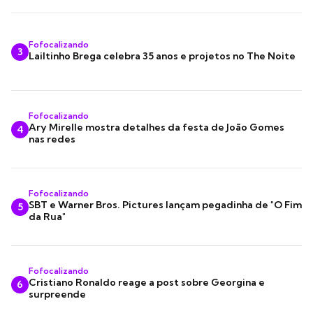
Fofocalizando
3
Lailtinho Brega celebra 35 anos e projetos no The Noite
Fofocalizando
Ary Mirelle mostra detalhes da festa de João Gomes
4
nas redes
Fofocalizando
SBT e Warner Bros. Pictures lançam pegadinha de "O Fim
5
da Rua"
Fofocalizando
Cristiano Ronaldo reage a post sobre Georgina e
6
surpreende