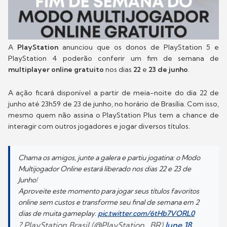
A
PlayStation
anunciou que os donos de PlayStation 5 e
PlayStation 4 poderão conferir um fim de semana de
multiplayer online gratuito
nos dias
22
e
23 de junho
.
A ação ficará disponível a partir de meia-noite do dia 22 de
junho até 23h59 de 23 de junho, no horário de Brasília. Com isso,
mesmo quem não assina o PlayStation Plus tem a chance de
interagir com outros jogadores e jogar diversos títulos.
Chama os amigos, junte a galera e partiu jogatina: o Modo
Multijogador Online estará liberado nos dias 22 e 23 de
Junho!
Aproveite este momento para jogar seus títulos favoritos
online sem custos e transforme seu final de semana em 2
dias de muita gameplay.
pic.twitter.com/6tHb7VORL0
? PlayStation Brasil (@PlayStation_BR)
June 18,