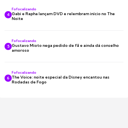
Fofocalizando
Gabi e Rapha lançam DVD e relembram início no The
4
Noite
Fofocalizando
Gustavo Mioto nega pedido de fã e ainda dá conselho
5
amoroso
Fofocalizando
The Voice: noite especial da Disney encantou nas
6
Rodadas de Fogo