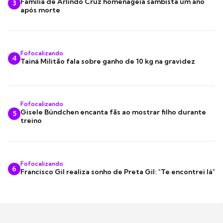
Família de Arlindo Cruz homenageia sambista um ano
3
após morte
Fofocalizando
4
Tainá Militão fala sobre ganho de 10 kg na gravidez
Fofocalizando
Gisele Bündchen encanta fãs ao mostrar filho durante
5
treino
Fofocalizando
6
Francisco Gil realiza sonho de Preta Gil: "Te encontrei lá"