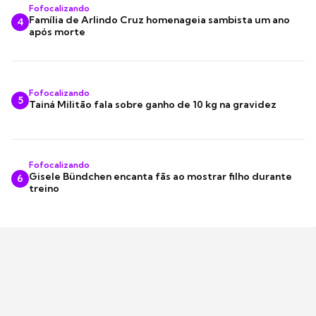
Fofocalizando
Família de Arlindo Cruz homenageia sambista um ano
4
após morte
Fofocalizando
5
Tainá Militão fala sobre ganho de 10 kg na gravidez
Fofocalizando
Gisele Bündchen encanta fãs ao mostrar filho durante
6
treino