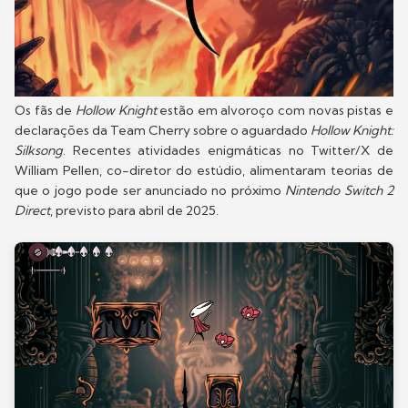
Os fãs de
Hollow Knight
estão em alvoroço com novas pistas e
declarações da Team Cherry sobre o aguardado
Hollow Knight:
Silksong
. Recentes atividades enigmáticas no Twitter/X de
William Pellen, co-diretor do estúdio, alimentaram teorias de
que o jogo pode ser anunciado no próximo
Nintendo Switch 2
Direct
, previsto para abril de 2025.