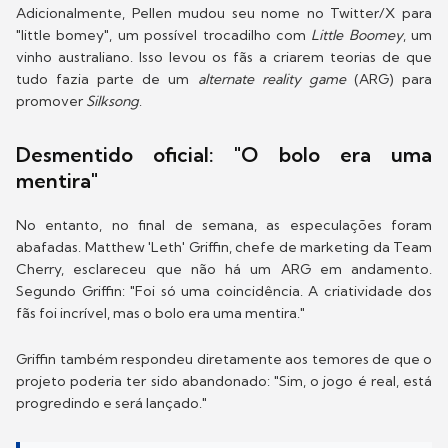
Adicionalmente, Pellen mudou seu nome no Twitter/X para
"little bomey", um possível trocadilho com
Little Boomey
, um
vinho australiano. Isso levou os fãs a criarem teorias de que
tudo fazia parte de um
alternate reality game
(ARG) para
promover
Silksong
.
Desmentido oficial: "O bolo era uma
mentira"
No entanto, no final de semana, as especulações foram
abafadas. Matthew 'Leth' Griffin, chefe de marketing da Team
Cherry, esclareceu que não há um ARG em andamento.
Segundo Griffin: "Foi só uma coincidência. A criatividade dos
fãs foi incrível, mas o bolo era uma mentira."
Griffin também respondeu diretamente aos temores de que o
projeto poderia ter sido abandonado: "Sim, o jogo é real, está
progredindo e será lançado."