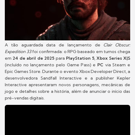
A tão aguardada data de lançamento de
Clair Obscur:
Expedition 33
foi confirmada: o RPG baseado em turnos chega
em
24 de abril de 2025
para
PlayStation 5, Xbox Series X|S
(incluído no lançamento pelo Game Pass) e
PC
via Steam e
Epic Games Store. Durante o evento Xbox Developer Direct, a
desenvolvedora Sandfall Interactive e a publisher Kepler
Interactive apresentaram novos personagens, mecânicas de
jogo e detalhes sobre a história, além de anunciar o início das
pré-vendas digitais.