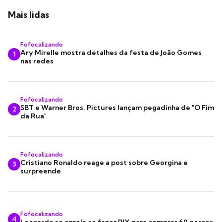
Mais lidas
Fofocalizando
Ary Mirelle mostra detalhes da festa de João Gomes
1
nas redes
Fofocalizando
SBT e Warner Bros. Pictures lançam pegadinha de "O Fim
2
da Rua"
Fofocalizando
Cristiano Ronaldo reage a post sobre Georgina e
3
surpreende
Fofocalizando
4
Leonardo se enrola ao fazer PIX para comprar 60 porcos