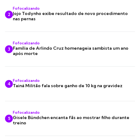
Fofocalizando
Jojo Todynho exibe resultado de novo procedimento
2
nas pernas
Fofocalizando
Família de Arlindo Cruz homenageia sambista um ano
3
após morte
Fofocalizando
4
Tainá Militão fala sobre ganho de 10 kg na gravidez
Fofocalizando
Gisele Bündchen encanta fãs ao mostrar filho durante
5
treino