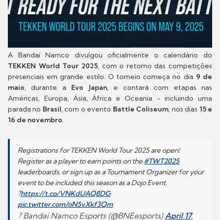
A Bandai Namco divulgou oficialmente o calendário do
TEKKEN World Tour 2025
, com o retorno das competições
presenciais em grande estilo. O torneio começa no dia
9 de
maio
, durante a
Evo Japan
, e contará com etapas nas
Américas, Europa, Ásia, África e Oceania - incluindo uma
parada no
Brasil
, com o evento
Battle Coliseum
, nos dias
15 e
16 de novembro
.
Registrations for TEKKEN World Tour 2025 are open!
Register as a player to earn points on the
#TWT2025
leaderboards, or sign up as a Tournament Organizer for your
event to be included this season as a Dojo Event.
?
https://t.co/VNKdUAQ8DG
pic.twitter.com/oN5vXkf3Qm
? Bandai Namco Esports (@BNEesports)
April 17,